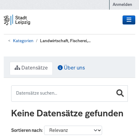
Zum Hauptinhalt wechseln
Anmelden
Kategorien
Landwirtschaft, Fischerei,...
Datensätze
Über uns
Keine Datensätze gefunden
Sortieren nach