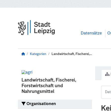
Zum Hauptinhalt wechseln
Datensätze
O
Kategorien
Landwirtschaft, Fischerei,...
Landwirtschaft, Fischerei,
Forstwirtschaft und
Nahrungsmittel
Organisationen
Ke