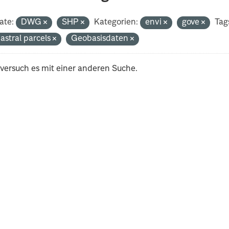
ate:
DWG
SHP
Kategorien:
envi
gove
Tag
astral parcels
Geobasisdaten
 versuch es mit einer anderen Suche.