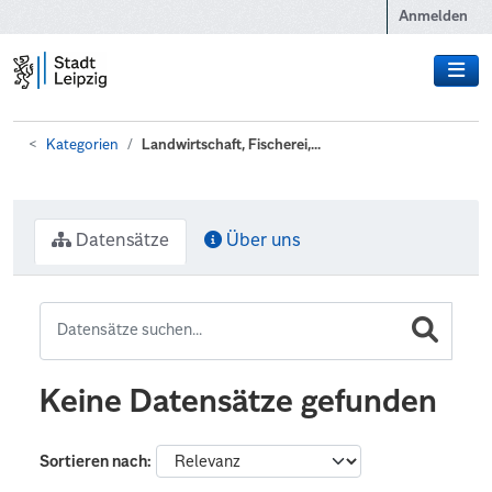
Zum Hauptinhalt wechseln
Anmelden
Kategorien
Landwirtschaft, Fischerei,...
Datensätze
Über uns
Keine Datensätze gefunden
Sortieren nach