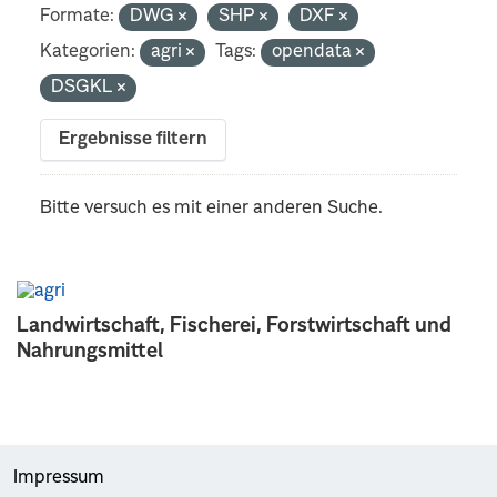
Formate:
DWG
SHP
DXF
Kategorien:
agri
Tags:
opendata
DSGKL
Ergebnisse filtern
Bitte versuch es mit einer anderen Suche.
Landwirtschaft, Fischerei, Forstwirtschaft und
Nahrungsmittel
Impressum