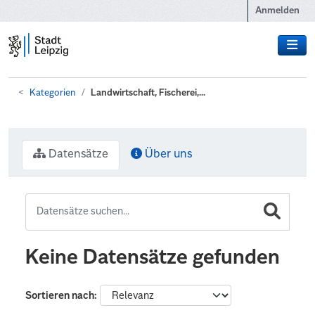
Zum Hauptinhalt wechseln
Anmelden
Kategorien
Landwirtschaft, Fischerei,...
Datensätze
Über uns
Keine Datensätze gefunden
Sortieren nach