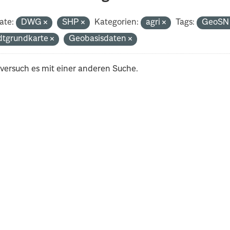
ate:
DWG
SHP
Kategorien:
agri
Tags:
GeoS
dtgrundkarte
Geobasisdaten
 versuch es mit einer anderen Suche.