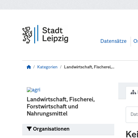
Zum Hauptinhalt wechseln
Datensätze
O
Kategorien
Landwirtschaft, Fischerei,...
Landwirtschaft, Fischerei,
Forstwirtschaft und
Nahrungsmittel
Organisationen
Ke