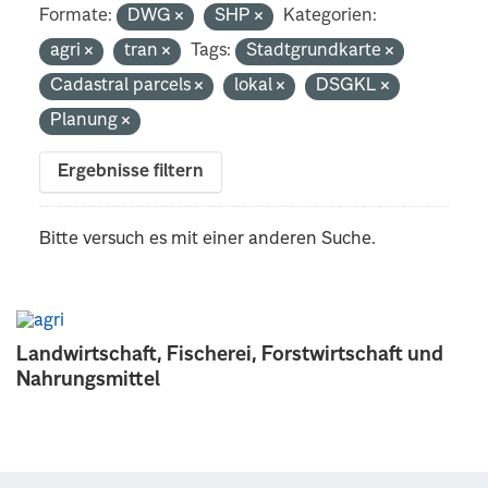
Formate:
DWG
SHP
Kategorien:
agri
tran
Tags:
Stadtgrundkarte
Cadastral parcels
lokal
DSGKL
Planung
Ergebnisse filtern
Bitte versuch es mit einer anderen Suche.
Landwirtschaft, Fischerei, Forstwirtschaft und
Nahrungsmittel