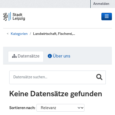
Zum Hauptinhalt wechseln
Anmelden
Kategorien
Landwirtschaft, Fischerei,...
Datensätze
Über uns
Keine Datensätze gefunden
Sortieren nach