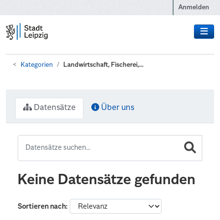
Zum Hauptinhalt wechseln
Anmelden
Kategorien
Landwirtschaft, Fischerei,...
Datensätze
Über uns
Keine Datensätze gefunden
Sortieren nach