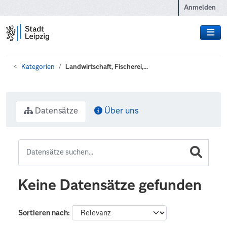
Zum Hauptinhalt wechseln
Anmelden
Kategorien
Landwirtschaft, Fischerei,...
Datensätze
Über uns
Keine Datensätze gefunden
Sortieren nach