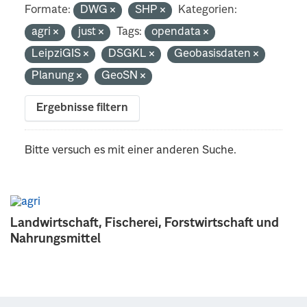
Formate:
DWG
SHP
Kategorien:
agri
just
Tags:
opendata
LeipziGIS
DSGKL
Geobasisdaten
Planung
GeoSN
Ergebnisse filtern
Bitte versuch es mit einer anderen Suche.
Landwirtschaft, Fischerei, Forstwirtschaft und
Nahrungsmittel