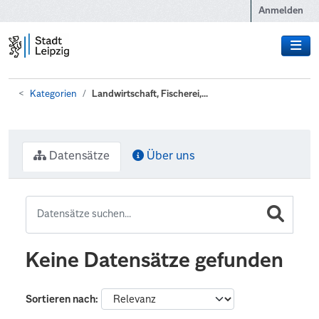
Zum Hauptinhalt wechseln
Anmelden
Kategorien
Landwirtschaft, Fischerei,...
Datensätze
Über uns
Keine Datensätze gefunden
Sortieren nach