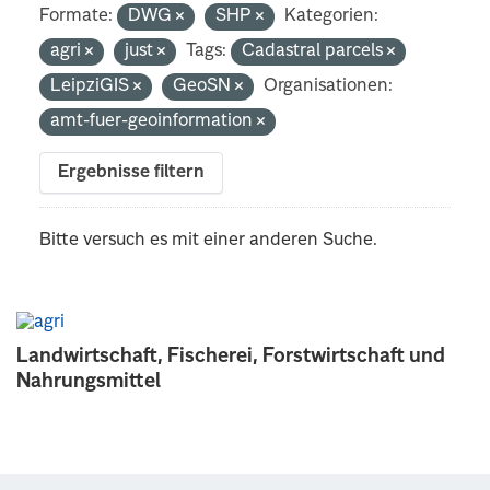
Formate:
DWG
SHP
Kategorien:
agri
just
Tags:
Cadastral parcels
LeipziGIS
GeoSN
Organisationen:
amt-fuer-geoinformation
Ergebnisse filtern
Bitte versuch es mit einer anderen Suche.
Landwirtschaft, Fischerei, Forstwirtschaft und
Nahrungsmittel