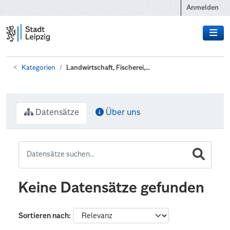
Zum Hauptinhalt wechseln
Anmelden
Kategorien
Landwirtschaft, Fischerei,...
Datensätze
Über uns
Keine Datensätze gefunden
Sortieren nach