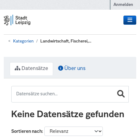
Zum Hauptinhalt wechseln
Anmelden
Kategorien
Landwirtschaft, Fischerei,...
Datensätze
Über uns
Keine Datensätze gefunden
Sortieren nach