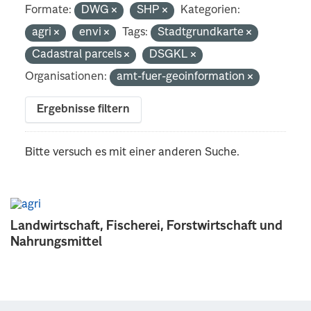
Formate:
DWG
SHP
Kategorien:
agri
envi
Tags:
Stadtgrundkarte
Cadastral parcels
DSGKL
Organisationen:
amt-fuer-geoinformation
Ergebnisse filtern
Bitte versuch es mit einer anderen Suche.
Landwirtschaft, Fischerei, Forstwirtschaft und
Nahrungsmittel