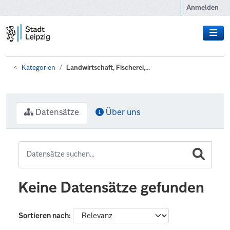
Zum Hauptinhalt wechseln
Anmelden
Kategorien
Landwirtschaft, Fischerei,...
Datensätze
Über uns
Keine Datensätze gefunden
Sortieren nach