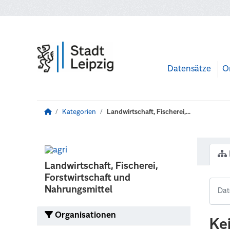
Zum Hauptinhalt wechseln
Datensätze
O
Kategorien
Landwirtschaft, Fischerei,...
Landwirtschaft, Fischerei,
Forstwirtschaft und
Nahrungsmittel
Organisationen
Ke