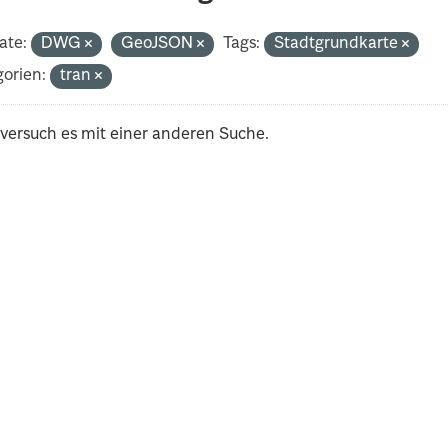
ate:
DWG
GeoJSON
Tags:
Stadtgrundkarte
orien:
tran
 versuch es mit einer anderen Suche.