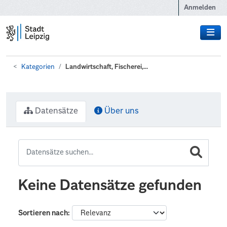
Zum Hauptinhalt wechseln
Anmelden
Kategorien
Landwirtschaft, Fischerei,...
Datensätze
Über uns
Keine Datensätze gefunden
Sortieren nach