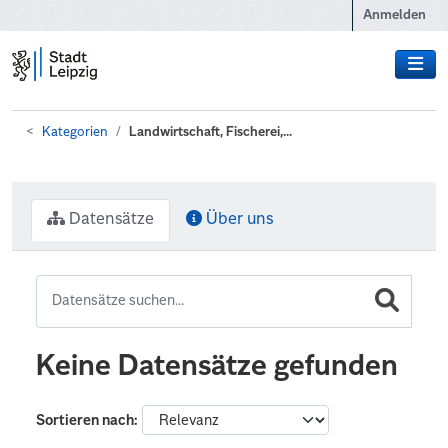
Zum Hauptinhalt wechseln
Anmelden
Kategorien
Landwirtschaft, Fischerei,...
Datensätze
Über uns
Keine Datensätze gefunden
Sortieren nach