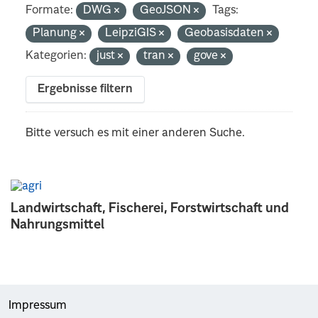
Formate:
DWG
GeoJSON
Tags:
Planung
LeipziGIS
Geobasisdaten
Kategorien:
just
tran
gove
Ergebnisse filtern
Bitte versuch es mit einer anderen Suche.
Landwirtschaft, Fischerei, Forstwirtschaft und
Nahrungsmittel
Impressum