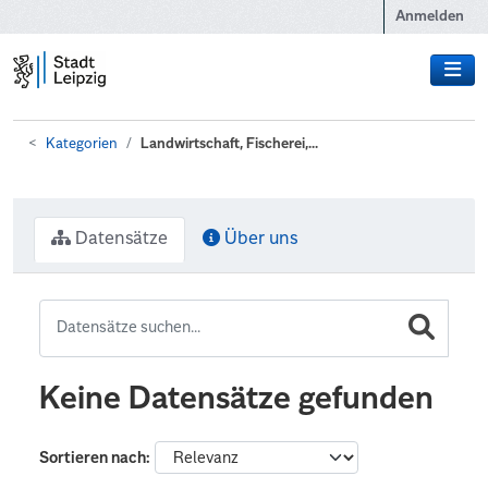
Zum Hauptinhalt wechseln
Anmelden
Kategorien
Landwirtschaft, Fischerei,...
Datensätze
Über uns
Keine Datensätze gefunden
Sortieren nach