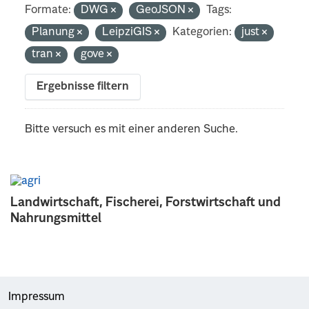
Formate:
DWG
GeoJSON
Tags:
Planung
LeipziGIS
Kategorien:
just
tran
gove
Ergebnisse filtern
Bitte versuch es mit einer anderen Suche.
Landwirtschaft, Fischerei, Forstwirtschaft und
Nahrungsmittel
Impressum