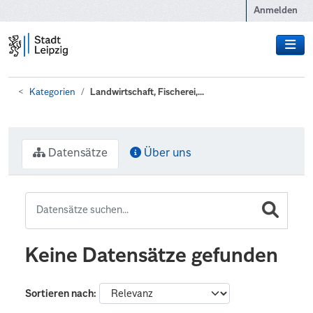
Zum Hauptinhalt wechseln
Anmelden
Kategorien
Landwirtschaft, Fischerei,...
Datensätze
Über uns
Keine Datensätze gefunden
Sortieren nach