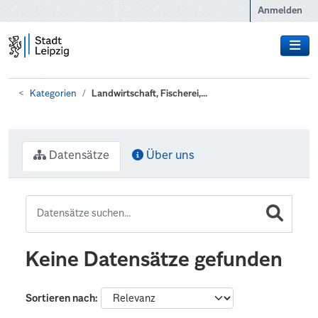
Zum Hauptinhalt wechseln
Anmelden
Kategorien
Landwirtschaft, Fischerei,...
Datensätze
Über uns
Keine Datensätze gefunden
Sortieren nach