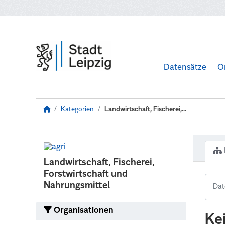
Zum Hauptinhalt wechseln
Datensätze
O
Kategorien
Landwirtschaft, Fischerei,...
Landwirtschaft, Fischerei,
Forstwirtschaft und
Nahrungsmittel
Organisationen
Ke