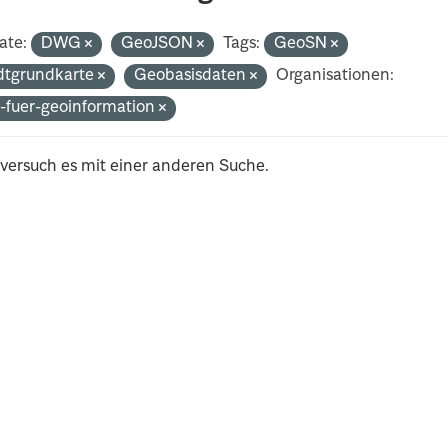
ate:
DWG
GeoJSON
Tags:
GeoSN
dtgrundkarte
Geobasisdaten
Organisationen:
-fuer-geoinformation
 versuch es mit einer anderen Suche.