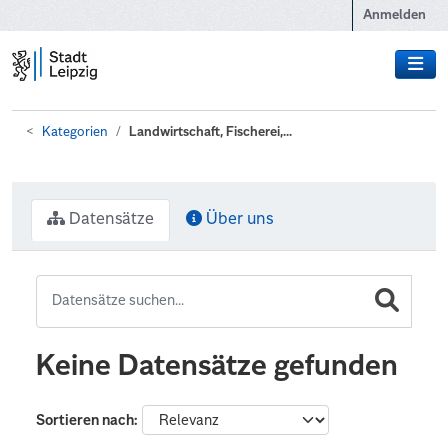
Zum Hauptinhalt wechseln
Anmelden
Kategorien
Landwirtschaft, Fischerei,...
Datensätze
Über uns
Keine Datensätze gefunden
Sortieren nach