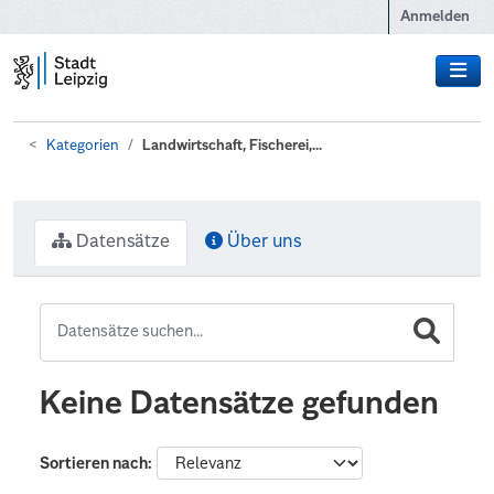
Zum Hauptinhalt wechseln
Anmelden
Kategorien
Landwirtschaft, Fischerei,...
Datensätze
Über uns
Keine Datensätze gefunden
Sortieren nach