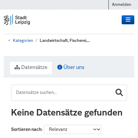
Zum Hauptinhalt wechseln
Anmelden
Kategorien
Landwirtschaft, Fischerei,...
Datensätze
Über uns
Keine Datensätze gefunden
Sortieren nach