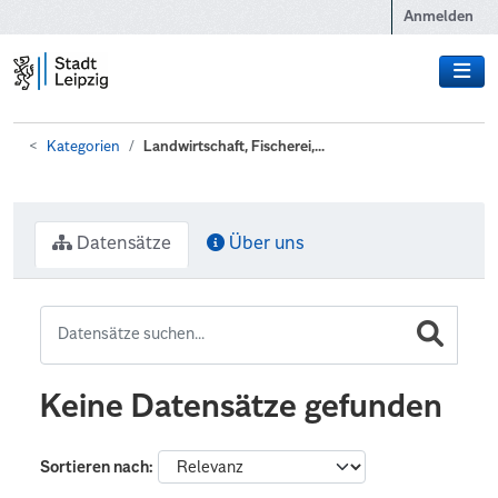
Zum Hauptinhalt wechseln
Anmelden
Kategorien
Landwirtschaft, Fischerei,...
Datensätze
Über uns
Keine Datensätze gefunden
Sortieren nach