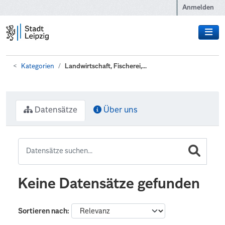
Zum Hauptinhalt wechseln
Anmelden
Kategorien
Landwirtschaft, Fischerei,...
Datensätze
Über uns
Keine Datensätze gefunden
Sortieren nach