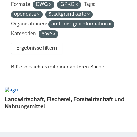
Formate:
DWG
GPKG
Tags:
opendata
Stadtgrundkarte
Organisationen:
amt-fuer-geoinformation
Kategorien:
gove
Ergebnisse filtern
Bitte versuch es mit einer anderen Suche.
Landwirtschaft, Fischerei, Forstwirtschaft und
Nahrungsmittel