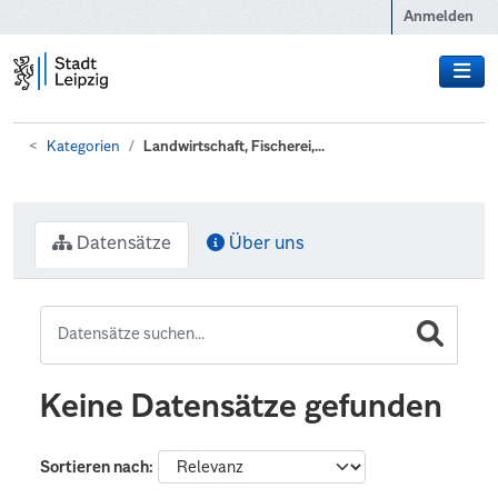
Zum Hauptinhalt wechseln
Anmelden
Kategorien
Landwirtschaft, Fischerei,...
Datensätze
Über uns
Keine Datensätze gefunden
Sortieren nach