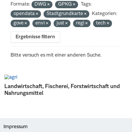
Formate:
DWG
GPKG
Tags:
opendata
Stadtgrundkarte
Kategorien:
gove
envi
just
regi
tech
Ergebnisse filtern
Bitte versuch es mit einer anderen Suche.
Landwirtschaft, Fischerei, Forstwirtschaft und
Nahrungsmittel
Impressum