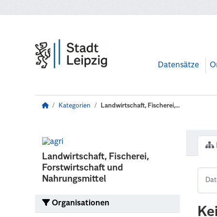
Zum Hauptinhalt wechseln
Datensätze
O
Kategorien
Landwirtschaft, Fischerei,...
Landwirtschaft, Fischerei,
Forstwirtschaft und
Nahrungsmittel
Organisationen
Ke