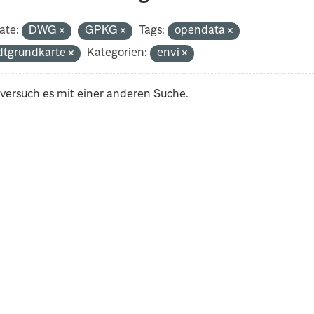
ate:
DWG
GPKG
Tags:
opendata
dtgrundkarte
Kategorien:
envi
 versuch es mit einer anderen Suche.