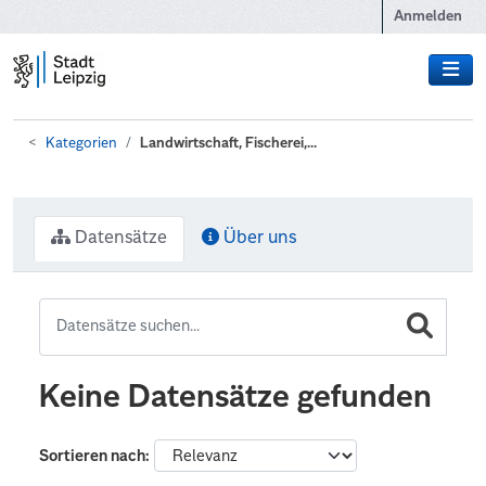
Zum Hauptinhalt wechseln
Anmelden
Kategorien
Landwirtschaft, Fischerei,...
Datensätze
Über uns
Keine Datensätze gefunden
Sortieren nach