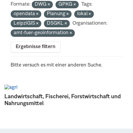
Formate:
DWG
GPKG
Tags:
opendata
Planung
lokal
LeipziGIS
DSGKL
Organisationen:
amt-fuer-geoinformation
Ergebnisse filtern
Bitte versuch es mit einer anderen Suche.
Landwirtschaft, Fischerei, Forstwirtschaft und
Nahrungsmittel