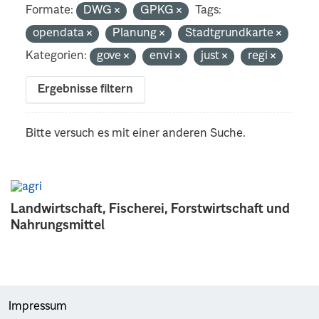
Formate:
DWG
GPKG
Tags:
opendata
Planung
Stadtgrundkarte
Kategorien:
gove
envi
just
regi
Ergebnisse filtern
Bitte versuch es mit einer anderen Suche.
Landwirtschaft, Fischerei, Forstwirtschaft und
Nahrungsmittel
Impressum