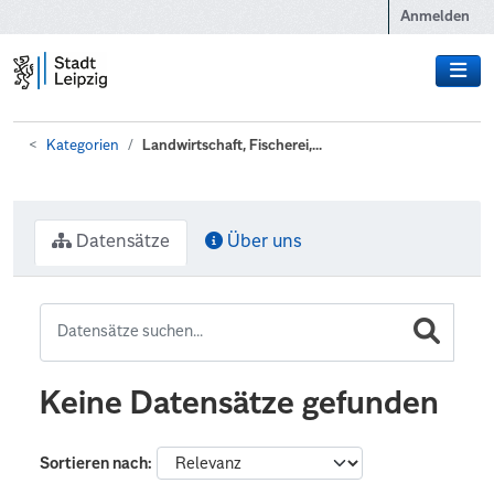
Zum Hauptinhalt wechseln
Anmelden
Kategorien
Landwirtschaft, Fischerei,...
Datensätze
Über uns
Keine Datensätze gefunden
Sortieren nach