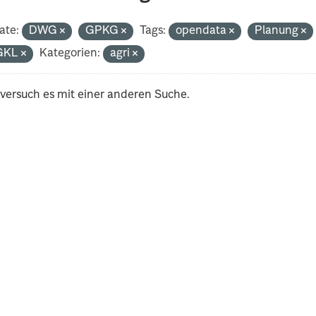
ate:
DWG
GPKG
Tags:
opendata
Planung
GKL
Kategorien:
agri
 versuch es mit einer anderen Suche.