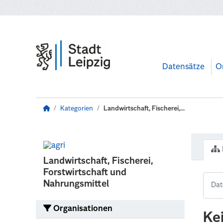
Zum Hauptinhalt wechseln
Datensätze
O
Kategorien
Landwirtschaft, Fischerei,...
Landwirtschaft, Fischerei,
Forstwirtschaft und
Nahrungsmittel
Organisationen
Ke