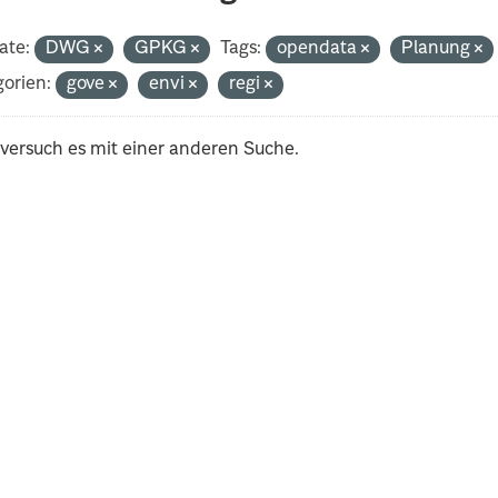
ate:
DWG
GPKG
Tags:
opendata
Planung
orien:
gove
envi
regi
 versuch es mit einer anderen Suche.