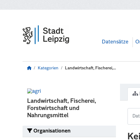
Zum Hauptinhalt wechseln
Datensätze
O
Kategorien
Landwirtschaft, Fischerei,...
Landwirtschaft, Fischerei,
Forstwirtschaft und
Nahrungsmittel
Organisationen
Ke