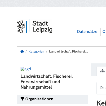
Zum Hauptinhalt wechseln
Datensätze
O
Kategorien
Landwirtschaft, Fischerei,...
Landwirtschaft, Fischerei,
Forstwirtschaft und
Nahrungsmittel
Organisationen
Ke