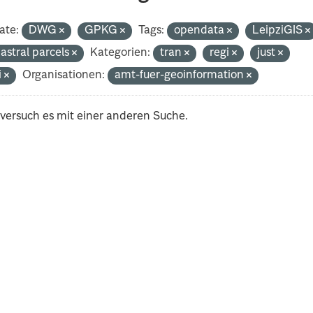
ate:
DWG
GPKG
Tags:
opendata
LeipziGIS
astral parcels
Kategorien:
tran
regi
just
i
Organisationen:
amt-fuer-geoinformation
 versuch es mit einer anderen Suche.