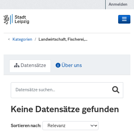
Zum Hauptinhalt wechseln
Anmelden
Kategorien
Landwirtschaft, Fischerei,...
Datensätze
Über uns
Keine Datensätze gefunden
Sortieren nach