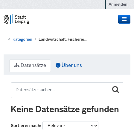
Zum Hauptinhalt wechseln
Anmelden
Kategorien
Landwirtschaft, Fischerei,...
Datensätze
Über uns
Keine Datensätze gefunden
Sortieren nach