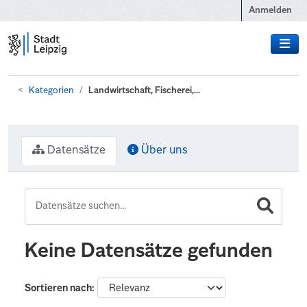
Zum Hauptinhalt wechseln
Anmelden
Kategorien
Landwirtschaft, Fischerei,...
Datensätze
Über uns
Keine Datensätze gefunden
Sortieren nach