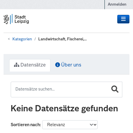
Zum Hauptinhalt wechseln
Anmelden
Kategorien
Landwirtschaft, Fischerei,...
Datensätze
Über uns
Keine Datensätze gefunden
Sortieren nach