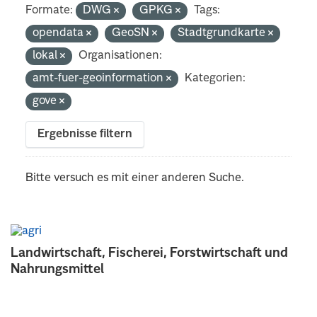
Formate:
DWG
GPKG
Tags:
opendata
GeoSN
Stadtgrundkarte
lokal
Organisationen:
amt-fuer-geoinformation
Kategorien:
gove
Ergebnisse filtern
Bitte versuch es mit einer anderen Suche.
Landwirtschaft, Fischerei, Forstwirtschaft und
Nahrungsmittel