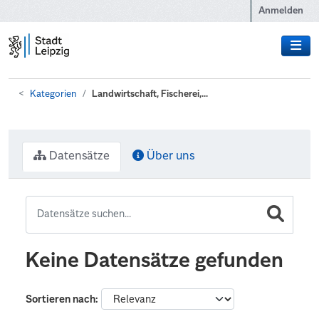
Zum Hauptinhalt wechseln
Anmelden
Kategorien
Landwirtschaft, Fischerei,...
Datensätze
Über uns
Keine Datensätze gefunden
Sortieren nach