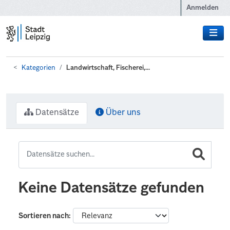
Zum Hauptinhalt wechseln
Anmelden
Kategorien
Landwirtschaft, Fischerei,...
Datensätze
Über uns
Keine Datensätze gefunden
Sortieren nach