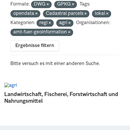
Formate:
DWG
GPKG
Tags:
opendata
Cadastral parcels
lokal
Kategorien:
regi
agri
Organisationen:
amt-fuer-geoinformation
Ergebnisse filtern
Bitte versuch es mit einer anderen Suche.
Landwirtschaft, Fischerei, Forstwirtschaft und
Nahrungsmittel