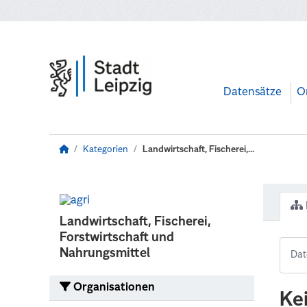
Zum Hauptinhalt wechseln
Datensätze
O
Kategorien
Landwirtschaft, Fischerei,...
Landwirtschaft, Fischerei,
Forstwirtschaft und
Nahrungsmittel
Organisationen
Ke