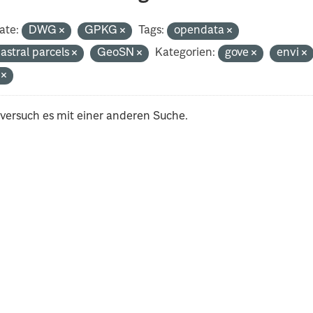
ate:
DWG
GPKG
Tags:
opendata
astral parcels
GeoSN
Kategorien:
gove
envi
i
 versuch es mit einer anderen Suche.