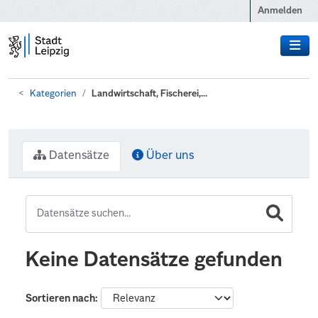
Zum Hauptinhalt wechseln
Anmelden
Kategorien
Landwirtschaft, Fischerei,...
Datensätze
Über uns
Keine Datensätze gefunden
Sortieren nach