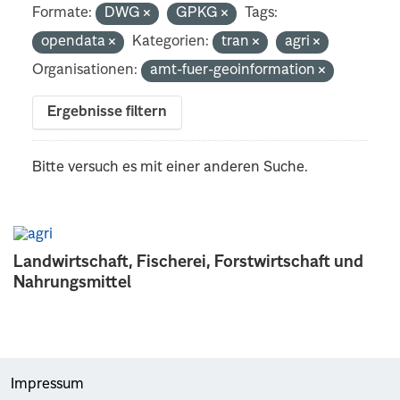
Formate:
DWG
GPKG
Tags:
opendata
Kategorien:
tran
agri
Organisationen:
amt-fuer-geoinformation
Ergebnisse filtern
Bitte versuch es mit einer anderen Suche.
Landwirtschaft, Fischerei, Forstwirtschaft und
Nahrungsmittel
Impressum