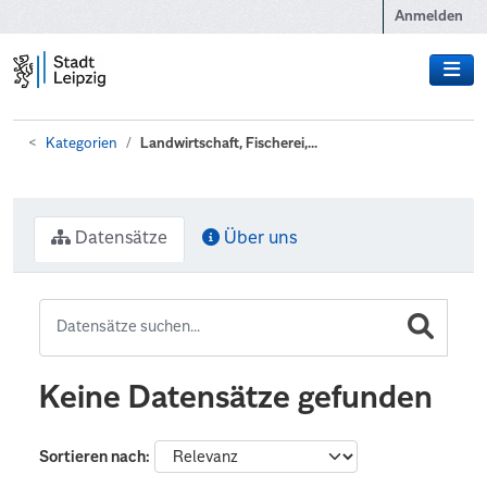
Zum Hauptinhalt wechseln
Anmelden
Kategorien
Landwirtschaft, Fischerei,...
Datensätze
Über uns
Keine Datensätze gefunden
Sortieren nach