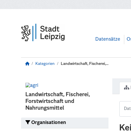
Zum Hauptinhalt wechseln
Datensätze
O
Kategorien
Landwirtschaft, Fischerei,...
Landwirtschaft, Fischerei,
Forstwirtschaft und
Nahrungsmittel
Organisationen
Ke