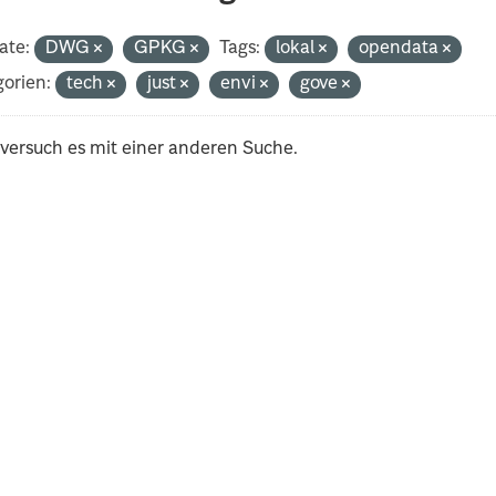
ate:
DWG
GPKG
Tags:
lokal
opendata
orien:
tech
just
envi
gove
 versuch es mit einer anderen Suche.