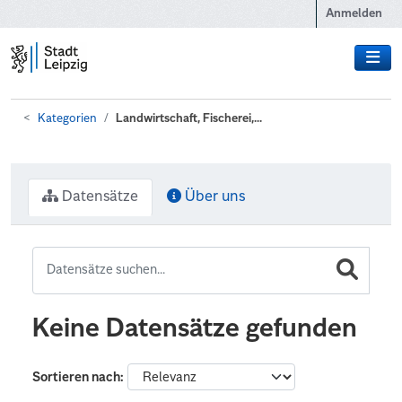
Zum Hauptinhalt wechseln
Anmelden
Kategorien
Landwirtschaft, Fischerei,...
Datensätze
Über uns
Keine Datensätze gefunden
Sortieren nach