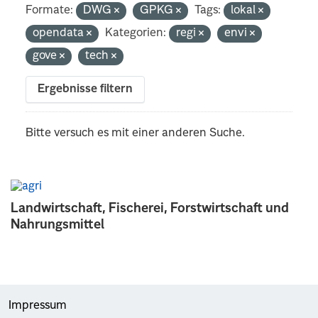
Formate:
DWG
GPKG
Tags:
lokal
opendata
Kategorien:
regi
envi
gove
tech
Ergebnisse filtern
Bitte versuch es mit einer anderen Suche.
Landwirtschaft, Fischerei, Forstwirtschaft und
Nahrungsmittel
Impressum