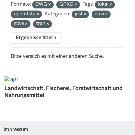
Formate:
DWG
GPKG
Tags:
lokal
opendata
Kategorien:
just
envi
gove
tran
Ergebnisse filtern
Bitte versuch es mit einer anderen Suche.
Landwirtschaft, Fischerei, Forstwirtschaft und
Nahrungsmittel
Impressum