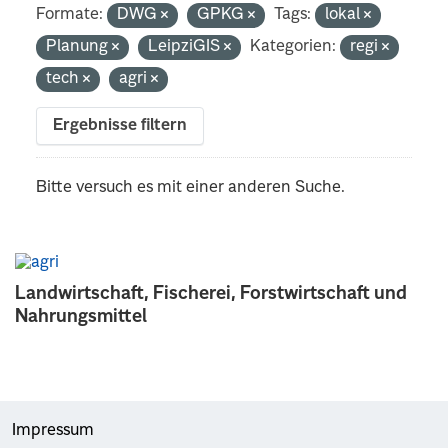
Formate:
DWG
GPKG
Tags:
lokal
Planung
LeipziGIS
Kategorien:
regi
tech
agri
Ergebnisse filtern
Bitte versuch es mit einer anderen Suche.
Landwirtschaft, Fischerei, Forstwirtschaft und
Nahrungsmittel
Impressum