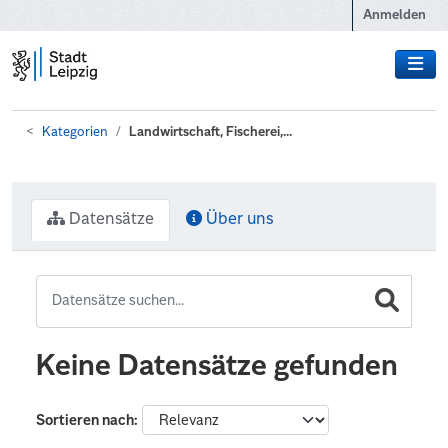
Zum Hauptinhalt wechseln
Anmelden
Kategorien
Landwirtschaft, Fischerei,...
Datensätze
Über uns
Keine Datensätze gefunden
Sortieren nach