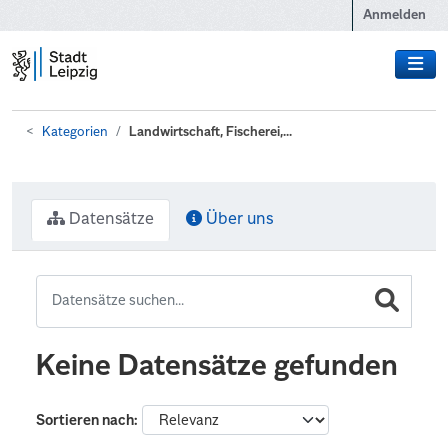
Zum Hauptinhalt wechseln
Anmelden
Kategorien
Landwirtschaft, Fischerei,...
Datensätze
Über uns
Keine Datensätze gefunden
Sortieren nach