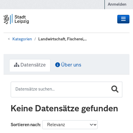
Zum Hauptinhalt wechseln
Anmelden
Kategorien
Landwirtschaft, Fischerei,...
Datensätze
Über uns
Keine Datensätze gefunden
Sortieren nach