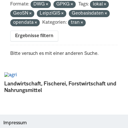
Formate:
DWG
GPKG
Tags:
lokal
GeoSN
LeipziGIS
Geobasisdaten
opendata
Kategorien:
tran
Ergebnisse filtern
Bitte versuch es mit einer anderen Suche.
Landwirtschaft, Fischerei, Forstwirtschaft und
Nahrungsmittel
Impressum