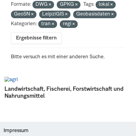
Formate:
DWG
GPKG
Tags:
lokal
GeoSN
LeipziGIS
Geobasisdaten
Kategorien:
tran
regi
Ergebnisse filtern
Bitte versuch es mit einer anderen Suche.
Landwirtschaft, Fischerei, Forstwirtschaft und
Nahrungsmittel
Impressum