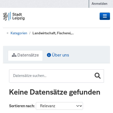
Zum Hauptinhalt wechseln
Anmelden
Kategorien
Landwirtschaft, Fischerei,...
Datensätze
Über uns
Keine Datensätze gefunden
Sortieren nach