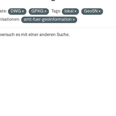
ate:
DWG
GPKG
Tags:
lokal
GeoSN
isationen:
amt-fuer-geoinformation
 versuch es mit einer anderen Suche.