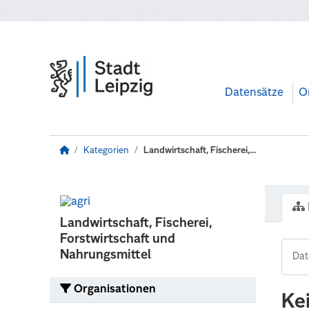
Zum Hauptinhalt wechseln
Datensätze
O
Kategorien
Landwirtschaft, Fischerei,...
Landwirtschaft, Fischerei,
Forstwirtschaft und
Nahrungsmittel
Organisationen
Ke