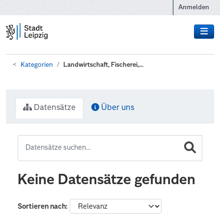
Zum Hauptinhalt wechseln
Anmelden
Kategorien
Landwirtschaft, Fischerei,...
Datensätze
Über uns
Keine Datensätze gefunden
Sortieren nach