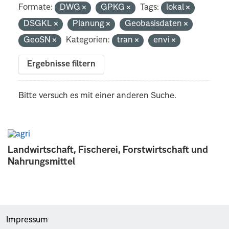
Formate:
DWG
GPKG
Tags:
lokal
DSGKL
Planung
Geobasisdaten
GeoSN
Kategorien:
tran
envi
Ergebnisse filtern
Bitte versuch es mit einer anderen Suche.
Landwirtschaft, Fischerei, Forstwirtschaft und
Nahrungsmittel
Impressum