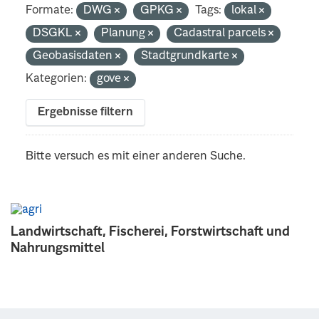
Formate:
DWG
GPKG
Tags:
lokal
DSGKL
Planung
Cadastral parcels
Geobasisdaten
Stadtgrundkarte
Kategorien:
gove
Ergebnisse filtern
Bitte versuch es mit einer anderen Suche.
Landwirtschaft, Fischerei, Forstwirtschaft und
Nahrungsmittel