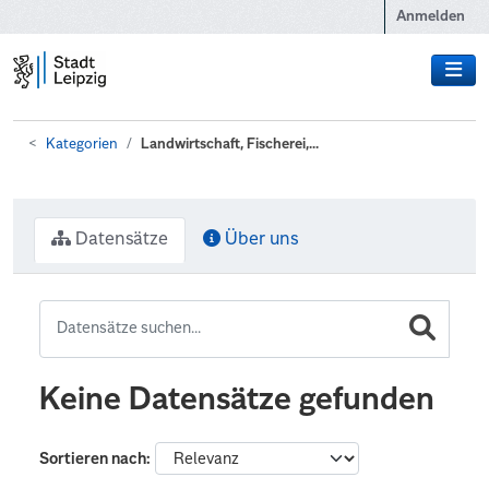
Zum Hauptinhalt wechseln
Anmelden
Kategorien
Landwirtschaft, Fischerei,...
Datensätze
Über uns
Keine Datensätze gefunden
Sortieren nach